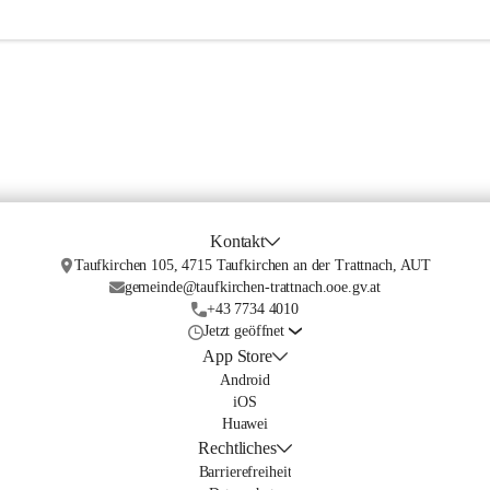
Kontakt
Taufkirchen 105, 4715 Taufkirchen an der Trattnach, AUT
gemeinde@taufkirchen-trattnach.ooe.gv.at
+43 7734 4010
Jetzt geöffnet
App Store
Android
iOS
Huawei
Rechtliches
Barrierefreiheit