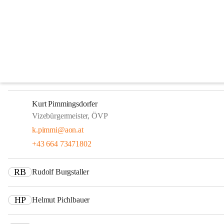
Gemeindevorstand
Gerhard Schaur
Bürgermeister, ÖVP
buergermeister@taufkirchen-trattnach.ooe.gv.at
+43 664 2616220
Kurt Pimmingsdorfer
Vizebürgermeister, ÖVP
k.pimmi@aon.at
+43 664 73471802
RB
Rudolf Burgstaller
HP
Helmut Pichlbauer