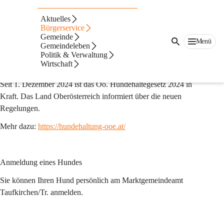
Auf dieser Seite
Aktuelles
Hundehaltung
Bürgerservice
Gemeinde
Menü
Gemeindeleben
Hundeangelegenheiten
Politik & Verwaltung
Wirtschaft
Das neue Hundehaltegesetz 2024
Seit 1. Dezember 2024 ist das Oö. Hundehaltegesetz 2024 in 
Kraft. Das Land Oberösterreich informiert über die neuen 
Regelungen.
Mehr dazu: 
https://hundehaltung-ooe.at/
Anmeldung eines Hundes 
Sie können Ihren Hund persönlich am Marktgemeindeamt 
Taufkirchen/Tr. anmelden.