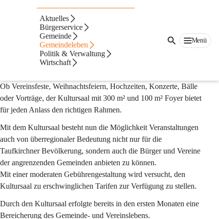
Auf dieser Seite
Aktuelles
Kultursaal
Bürgerservice
Gemeinde
Menü
Gemeindeleben
Die Marktgemeinde Taufkirchen an der Trattnach betreibt seit 
Politik & Verwaltung
Wirtschaft
August 2009 einen 
Kultursaal.
Ob Vereinsfeste, Weihnachtsfeiern, Hochzeiten, Konzerte, Bälle 
oder Vorträge, der Kultursaal mit 300 m² und 100 m² Foyer bietet 
für jeden Anlass den richtigen Rahmen.
Mit dem Kultursaal besteht nun die Möglichkeit Veranstaltungen 
auch von überregionaler Bedeutung nicht nur für die 
Taufkirchner Bevölkerung, sondern auch die Bürger und Vereine 
der angrenzenden Gemeinden anbieten zu können.
Mit einer moderaten Gebührengestaltung wird versucht, den 
Kultursaal zu erschwinglichen Tarifen zur Verfügung zu stellen.
Durch den Kultursaal erfolgte bereits in den ersten Monaten eine 
Bereicherung des Gemeinde- und Vereinslebens.