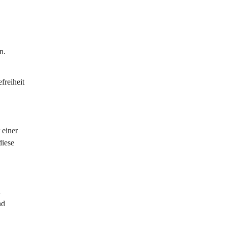
n. 
reiheit 
 einer 
diese 
 
nd 