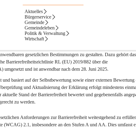
Aktuelles
g der Website
Bürgerservice
Gemeinde
Gemeindeleben
Politik & Verwaltung
Wirtschaft
cher Grad an Barrierefreiheit für die Website www.taufkirchen.at ange
inhalte (WCAG) 2.1", sowie den Best-Practice Vorgaben der W3C WAI A
 anwendbaren gesetzlichen Bestimmungen zu gestalten. Dazu gehört das
he Barrierefreiheitsrichtlinie RL (EU) 2019/882 über die 
EA) umgesetzt und ist anwendbar nach dem 28. Juni 2025.
.at und basiert auf der Selbstbewertung sowie einer externen Bewertung
erprüfung und Aktualisierung der Erklärung erfolgt mindestens einma
aktuelle Stand der Barrierefreiheit bewertet und gegebenenfalls angepa
gerecht zu werden.
etzlichen Anforderungen zur Barrierefreiheit weitestgehend zu erfüllen
halte (WCAG) 2.1, insbesondere an den Stufen A und AA. Dies umfasst e