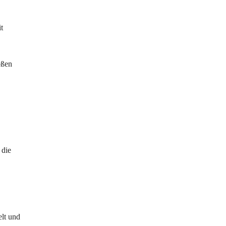
t 
oßen 
 die 
lt und 