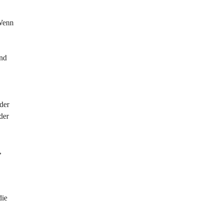
 Wenn 
nd 
der 
der 
, 
 
die 