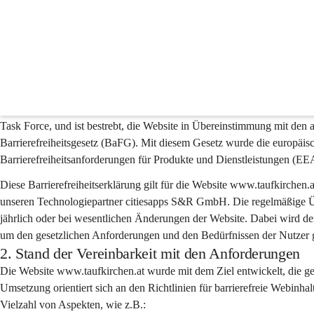
Barrierefreiheitserklärun
1. Präambel
Gemeinsam mit dem Technologiepartner citiesapps wird ein höchstmögli
Dabei orientiert man sich an den "Richtlinien für barrierefreie Web
Task Force, und ist bestrebt, die Website in Übereinstimmung mit den
Barrierefreiheitsgesetz (BaFG). Mit diesem Gesetz wurde die europäisc
Barrierefreiheitsanforderungen für Produkte und Dienstleistungen (E
Diese Barrierefreiheitserklärung gilt für die Website www.taufkirchen
unseren Technologiepartner citiesapps S&R GmbH. Die regelmäßige Üb
jährlich oder bei wesentlichen Änderungen der Website. Dabei wird der 
um den gesetzlichen Anforderungen und den Bedürfnissen der Nutzer 
2. Stand der Vereinbarkeit mit den Anforderungen
Die Website www.taufkirchen.at wurde mit dem Ziel entwickelt, die ges
Umsetzung orientiert sich an den Richtlinien für barrierefreie Webin
Vielzahl von Aspekten, wie z.B.: