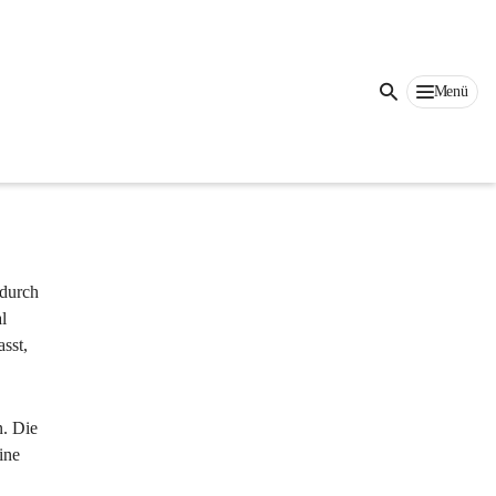
Auf dieser Seite
Menü
strebt. 
RIA 
 
 durch 
l 
sst, 
. Die 
ine 