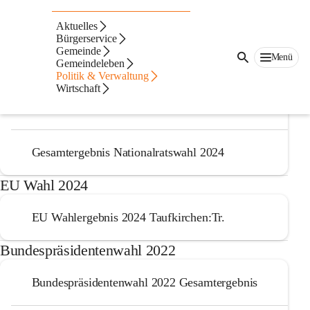
Auf dieser Seite
Aktuelles
Wahlergebnisse
Bürgerservice
Gemeinde
Menü
Gemeindeleben
Nationalratswahl 2024
Politik & Verwaltung
Wirtschaft
Ergebnis nach Sprengel Nationalratswahl 2024
Gesamtergebnis Nationalratswahl 2024
EU Wahl 2024
EU Wahlergebnis 2024 Taufkirchen:Tr.
Bundespräsidentenwahl 2022
Bundespräsidentenwahl 2022 Gesamtergebnis