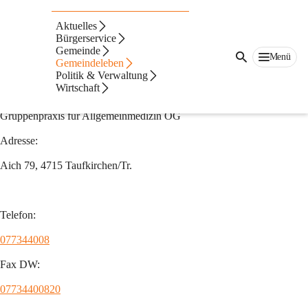
Auf dieser Seite
Aktuelles
Ärzte
Bürgerservice
Gemeinde
Menü
Gemeindeleben
Gruppenpraxis
Politik & Verwaltung
Wirtschaft
Dr. Romana Parzer & Dr. Regina Mayer 
Gruppenpraxis für Allgemeinmedizin OG 
Adresse:
Aich 79, 4715 Taufkirchen/Tr.
Telefon:
077344008
Fax DW:
07734400820