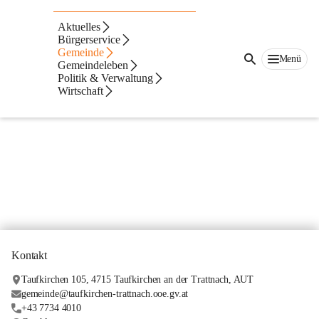
EED III Inventarliste
Aktuelles
Energieeffizienzrichtlinie EED III - Inventarliste
Bürgerservice
Gemeinde
Menü
Gemeindeleben
Politik & Verwaltung
Wirtschaft
Kontakt
Taufkirchen 105, 4715 Taufkirchen an der Trattnach, AUT
gemeinde@taufkirchen-trattnach.ooe.gv.at
+43 7734 4010