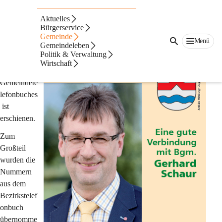
Telefonbuch
Aktuelles
4. Auflage des Gemeindetelefonbuches
Bürgerservice
Gemeinde
Menü
Gemeindeleben
Die bereits 
Politik & Verwaltung
4. Auflage 
Wirtschaft
des 
Gemeindete
lefonbuches
 ist 
erschienen.
Zum 
Großteil 
wurden die 
Nummern 
aus dem 
Bezirkstelef
onbuch 
übernomme