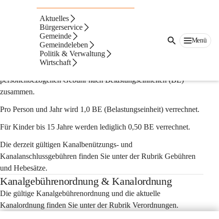
Abwasserentsorgung
Aktuelles
Bürgerservice
Gemeinde
Menü
Gemeindeleben
Politik & Verwaltung
Kanalbenützungs- & Kanalanschlussgebühr
Wirtschaft
Die Kanalgebühr setzt sich aus einer 
Grundgebühr
 und einer 
personenbezogenen Gebühr nach Belastungseinheiten (BE)
zusammen.
Pro Person und Jahr wird 1,0 BE (Belastungseinheit) verrechnet.
Für Kinder bis 15 Jahre werden lediglich 0,50 BE verrechnet.
Die derzeit gültigen Kanalbenützungs- und 
Kanalanschlussgebühren finden Sie unter der Rubrik 
Gebühren 
und Hebesätze.
Kanalgebührenordnung & Kanalordnung
Die gültige Kanalgebührenordnung und die aktuelle 
Kanalordnung finden Sie unter der Rubrik 
Verordnungen.