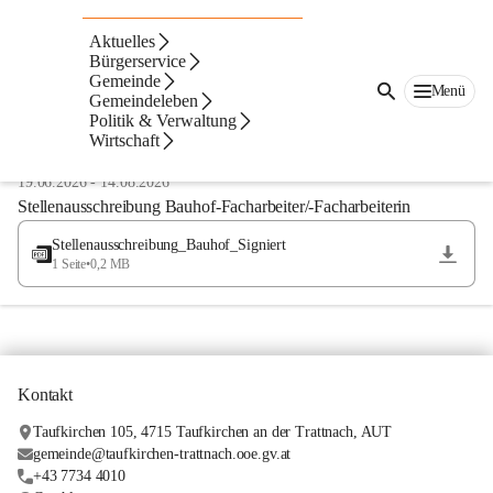
Aktuelles
Bürgerservice
Gemeinde
Menü
Gemeindeleben
Anzeigeart
Neueste zuerst
Politik & Verwaltung
Wirtschaft
1/3
19.06.2026
-
14.08.2026
Stellenausschreibung Bauhof-Facharbeiter/-Facharbeiterin
Stellenausschreibung_Bauhof_Signiert
1 Seite
•
0,2 MB
Kontakt
Taufkirchen 105, 4715 Taufkirchen an der Trattnach, AUT
gemeinde@taufkirchen-trattnach.ooe.gv.at
+43 7734 4010