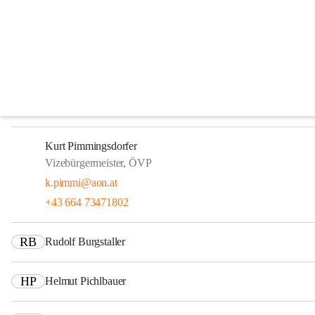
Gemeindevorstand
Gerhard Schaur
Bürgermeister, ÖVP
buergermeister@taufkirchen-trattnach.ooe.gv.at
+43 664 2616220
Kurt Pimmingsdorfer
Vizebürgermeister, ÖVP
k.pimmi@aon.at
+43 664 73471802
RB
Rudolf Burgstaller
HP
Helmut Pichlbauer