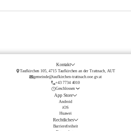
Kontakt
Taufkirchen 105, 4715 Taufkirchen an der Trattnach, AUT
gemeinde@taufkirchen-trattnach.ooe.gv.at
+43 7734 4010
Geschlossen
App Store
Android
iOS
Huawei
Rechtliches
Barrierefreiheit