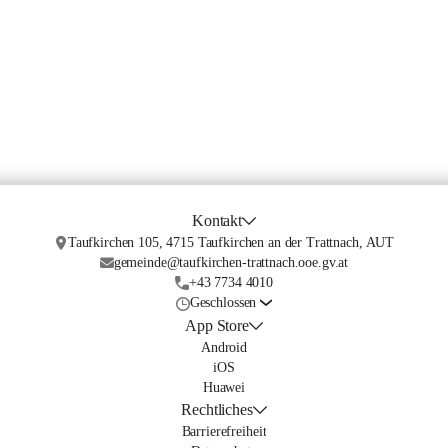
Kontakt
Taufkirchen 105, 4715 Taufkirchen an der Trattnach, AUT
gemeinde@taufkirchen-trattnach.ooe.gv.at
+43 7734 4010
Geschlossen
App Store
Android
iOS
Huawei
Rechtliches
Barrierefreiheit