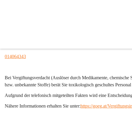
Vergiftungsinformations
Adresse:
Stubenring 6, 1010 Wien
Telefon:
014064343
Bei 
Vergiftungsverdacht 
(Auslöser durch Medikamente, chemische St
bzw. unbekannte Stoffe) berät Sie toxikologisch geschultes Personal
Aufgrund der telefonisch mitgeteilten Fakten wird eine Entscheidungsh
Nähere Informationen erhalten Sie unter:
https://goeg.at/Vergiftungs