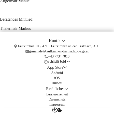
Angermair Manuel 
Beratendes Mitglied:
Thalermair Markus
Kontakt
Taufkirchen 105, 4715 Taufkirchen an der Trattnach, AUT
gemeinde@taufkirchen-trattnach.ooe.gv.at
+43 7734 4010
Schließt bald
App Store
Android
iOS
Huawei
Rechtliches
Barrierefreiheit
Datenschutz
Impressum