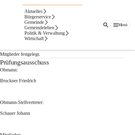
Auf dieser Seite
Aktuelles
Ausschüsse
Bürgerservice
Gemeinde
Menü
Gemeindeleben
Funktionsperiode 2021 - 2027
Politik & Verwaltung
Wirtschaft
In der Sitzung des Gemeinderates vom 3. November 2021 
wurden folgende Ausschüsse, Kommissionen und deren 
Mitglieder festgelegt.
Prüfungsausschuss
Obmann: 
Bruckner Friedrich
Obmann-Stellvertreter:
Schauer Johann
Mitglieder: