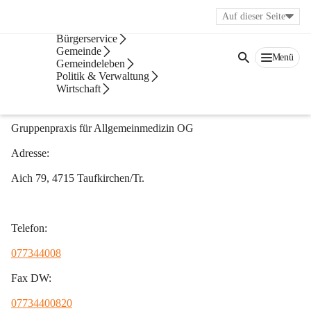
Auf dieser Seite
Aktuelles
Bürgerservice
Ärzte
Gemeinde
Menü
Gemeindeleben
Politik & Verwaltung
Gruppenpraxis
Wirtschaft
Dr. Romana Parzer & Dr. Regina Mayer 
Gruppenpraxis für Allgemeinmedizin OG 
Adresse:
Aich 79, 4715 Taufkirchen/Tr.
Telefon:
077344008
Fax DW:
07734400820